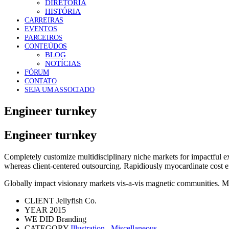
DIRETORIA
HISTÓRIA
CARREIRAS
EVENTOS
PARCEIROS
CONTEÚDOS
BLOG
NOTÍCIAS
FÓRUM
CONTATO
SEJA UM ASSOCIADO
Engineer turnkey
Engineer turnkey
Completely customize multidisciplinary niche markets for impactful e
whereas client-centered outsourcing. Rapidiously myocardinate cost eff
Globally impact visionary markets vis-a-vis magnetic communities. Mo
CLIENT
Jellyfish Co.
YEAR
2015
WE DID
Branding
CATEGORY
Illustration
,
Miscellaneous