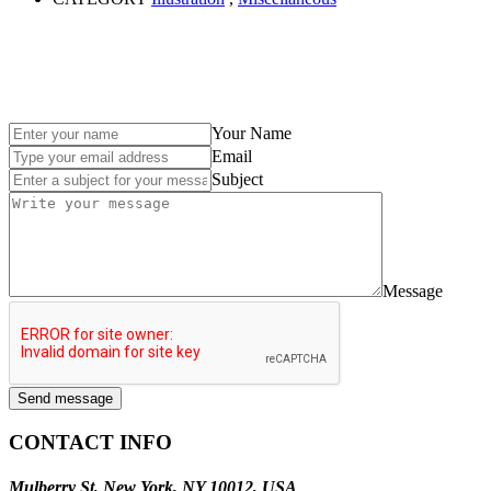
Your Name
Email
Subject
Message
Send message
CONTACT INFO
Mulberry St, New York, NY 10012, USA