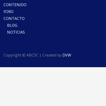
CONTENIDO
FORO
CONTACTO
BLOG
NOTICIAS
Copyright © ABCSC | Created by
DVW
Español
English
(
Inglés
)
Português
(
Portugués, Brasil
)