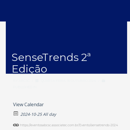
SenseTrends 2ª
Edição
BY
ABCSC
/
QUARTA-FEIRA, 16 OUTUBRO 2024
/
PUBLISHED IN
View Calendar
2024-10-25 All day
https://eventosabcsc.associatec.com.br/Evento/sensetrends-2024