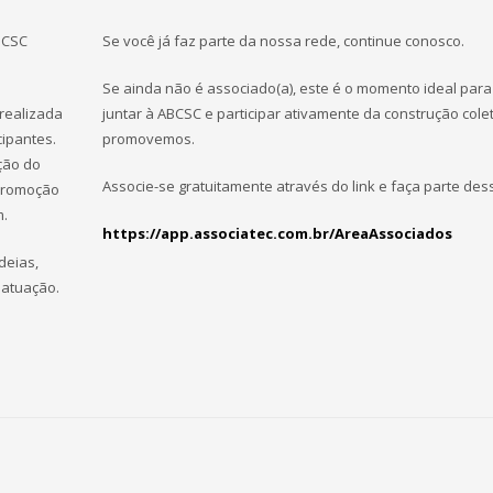
BCSC
Se você já faz parte da nossa rede, continue conosco.
Se ainda não é associado(a), este é o momento ideal para
 realizada
juntar à ABCSC e participar ativamente da construção cole
cipantes.
promovemos.
ção do
Associe-se gratuitamente através do link e faça parte des
 promoção
m.
https://app.associatec.com.br/AreaAssociados
deias,
 atuação.