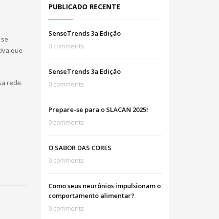
PUBLICADO RECENTE
SenseTrends 3a Edição
 se
0 comments
tiva que
SenseTrends 3a Edição
sa rede.
0 comments
Prepare-se para o SLACAN 2025!
0 comments
O SABOR DAS CORES
0 comments
Como seus neurônios impulsionam o
comportamento alimentar?
0 comments