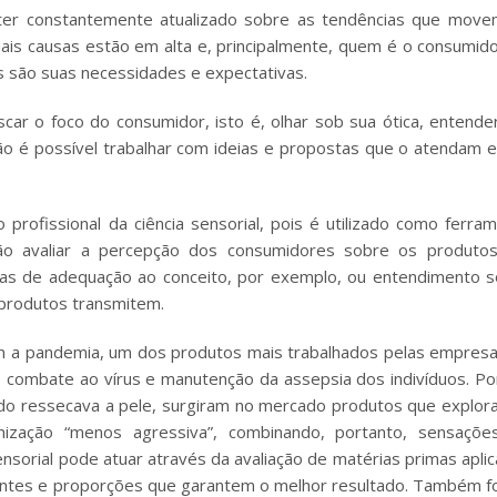
nter constantemente atualizado sobre as tendências que mov
uais causas estão em alta e, principalmente, quem é o consumid
s são suas necessidades e expectativas.
car o foco do consumidor, isto é, olhar sob sua ótica, entende
ão é possível trabalhar com ideias e propostas que o atendam 
profissional da ciência sensorial, pois é utilizado como ferra
rão avaliar a percepção dos consumidores sobre os produto
tas de adequação ao conceito, por exemplo, ou entendimento 
 produtos transmitem.
m a pandemia, um dos produtos mais trabalhados pelas empresa
no combate ao vírus e manutenção da assepsia dos indivíduos. P
do ressecava a pele, surgiram no mercado produtos que explo
enização “menos agressiva”, combinando, portanto, sensaçõe
nsorial pode atuar através da avaliação de matérias primas apli
entes e proporções que garantem o melhor resultado. Também 