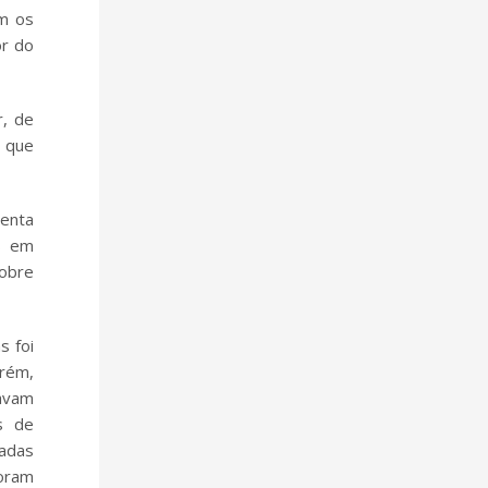
em os
or do
r, de
e que
menta
s em
sobre
s foi
orém,
ravam
s de
cadas
foram