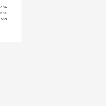
 bem-
re-se
l que