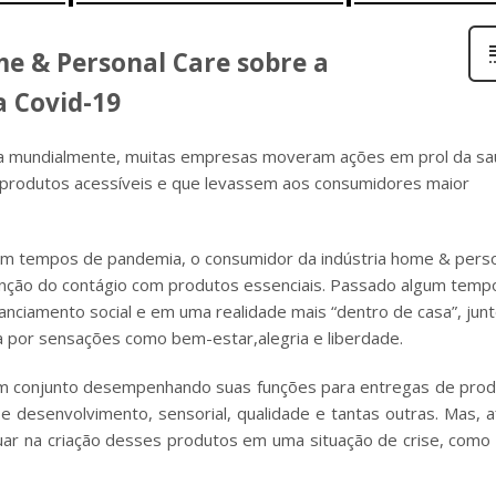
e & Personal Care sobre a
a Covid-19
da mundialmente, muitas empresas moveram ações em prol da s
produtos acessíveis e que levassem aos consumidores maior
 em tempos de pandemia, o consumidor da indústria home & pers
enção do contágio com produtos essenciais. Passado algum temp
nciamento social e em uma realidade mais “dentro de casa”, junt
 por sensações como bem-estar,alegria e liberdade.
 em conjunto desempenhando suas funções para entregas de pro
e desenvolvimento, sensorial, qualidade e tantas outras. Mas, af
tuar na criação desses produtos em uma situação de crise, como