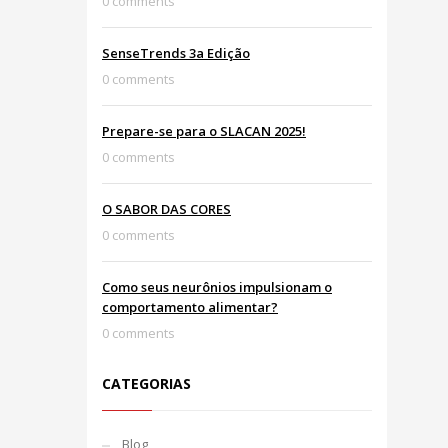
0 comments
SenseTrends 3a Edição
0 comments
Prepare-se para o SLACAN 2025!
0 comments
O SABOR DAS CORES
0 comments
Como seus neurônios impulsionam o
comportamento alimentar?
0 comments
CATEGORIAS
Blog