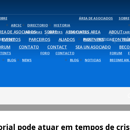
OBRE
ÁREA DE ASOCIADOS
SOBRE
ABCSC
DIRECTORIO
HISTORIA
REA DE ASOCIADOS
SOBRE
ASSOCIATES AREA
ABOUT
CARREIRAS
CAREERS
CONTENIDO
CAR
EVENTOS
PARCEIROS
ALIADOS
PARTNERS
CONTEÚ
HISTORY
BLOG
NOTICIAS
ALI
ÓRUM
CONTATO
CONTACT
SEA UN ASOCIADO
BECO
TENTS
FORO
CONTACTO
FORUM
BLOG
NEWS
BLOG
NOTICIAS
BECOME AN 
rial pode atuar em tempos de cris