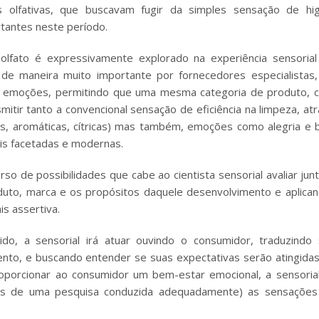
 olfativas, que buscavam fugir da simples sensação de hig
rtantes neste período.
olfato é expressivamente explorado na experiência sensoria
 de maneira muito importante por fornecedores especialistas
em emoções, permitindo que uma mesma categoria de produto,
itir tanto a convencional sensação de eficiência na limpeza, at
icas, aromáticas, cítricas) mas também, emoções como alegria e
ais facetadas e modernas.
rso de possibilidades que cabe ao cientista sensorial avaliar jun
uto, marca e os propósitos daquele desenvolvimento e aplica
is assertiva.
do, a sensorial irá atuar ouvindo o consumidor, traduzindo
nto, e buscando entender se suas expectativas serão atingida
oporcionar ao consumidor um bem-estar emocional, a sensoria
vés de uma pesquisa conduzida adequadamente) as sensações