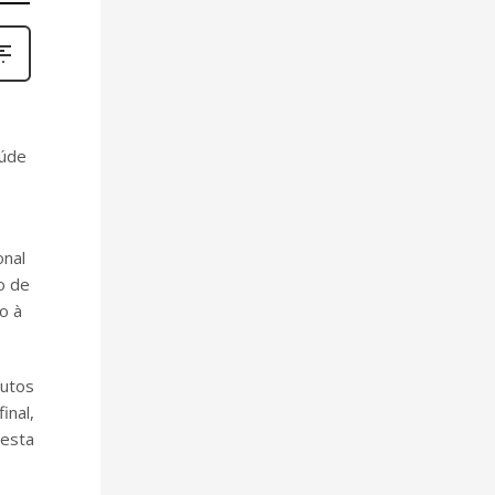
aúde
onal
o de
o à
dutos
inal,
 esta