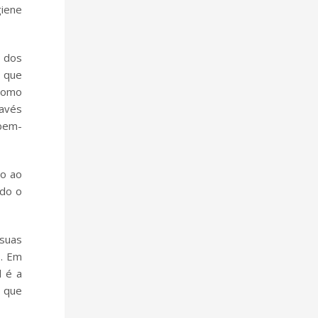
iene
l dos
, que
 como
ravés
 bem-
to ao
ndo o
 suas
s. Em
l é a
 que