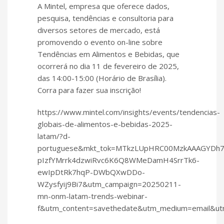
A Mintel, empresa que oferece dados,
pesquisa, tendências e consultoria para
diversos setores de mercado, está
promovendo o evento on-line sobre
Tendências em Alimentos e Bebidas, que
ocorrerá no dia 11 de fevereiro de 2025,
das 14:00-15:00 (Horário de Brasília).
Corra para fazer sua inscrição!
https://www.mintel.com/insights/events/tendencias-
globais-de-alimentos-e-bebidas-2025-
latam/?d-
portuguese&mkt_tok=MTkzLUpHRC00MzkAAAGYDh7
pIzfYMrrk4dzwiRvc6K6Q8WMeDamH4SrrTk6-
ewIpDtRk7hqP-DWbQXwDDo-
WZysfyij9Bi7&utm_campaign=20250211-
mn-onm-latam-trends-webinar-
f&utm_content=savethedate&utm_medium=email&ut