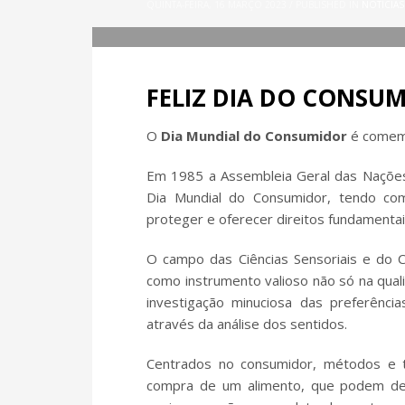
QUINTA-FEIRA, 16 MARÇO 2023
/
PUBLISHED IN
NOTÍCIAS
FELIZ DIA DO CONSUM
O
Dia Mundial do Consumidor
é comem
Em 1985 a
Assembleia Geral das Naçõe
Dia Mundial do Consumidor, tendo co
proteger e oferecer direitos fundamenta
O campo das Ciências Sensoriais e do 
como instrumento valioso não só na qua
investigação minuciosa das preferênc
através da análise dos sentidos.
Centrados no consumidor, métodos e te
compra de um alimento, que podem det