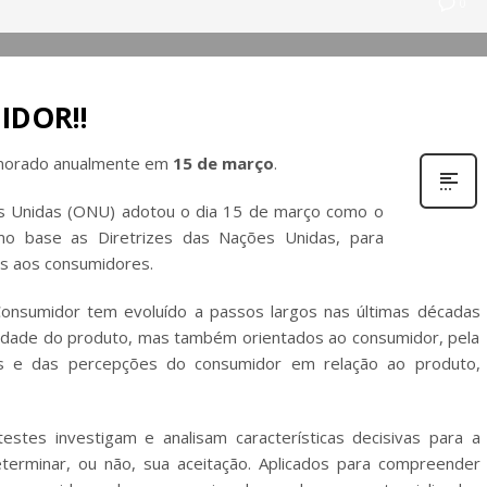
0
IDOR!!
orado anualmente em
15 de março
.
s Unidas (ONU) adotou o dia 15 de março como o
mo base as Diretrizes das Nações Unidas, para
is aos consumidores.
Consumidor tem evoluído a passos largos nas últimas décadas
lidade do produto, mas também orientados ao consumidor, pela
ias e das percepções do consumidor em relação ao produto,
stes investigam e analisam características decisivas para a
erminar, ou não, sua aceitação. Aplicados para compreender