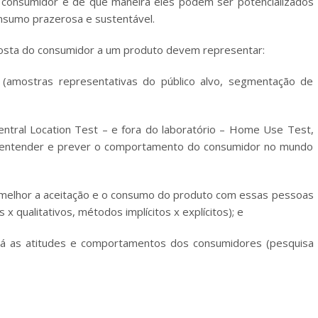
 consumidor e de que maneira eles podem ser potencializados
nsumo prazerosa e sustentável.
osta do consumidor a um produto devem representar:
 (amostras representativas do público alvo, segmentação de
Central Location Test – e fora do laboratório – Home Use Test,
a entender e prever o comportamento do consumidor no mundo
melhor a aceitação e o consumo do produto com essas pessoas
 qualitativos, métodos implícitos x explícitos); e
irá as atitudes e comportamentos dos consumidores (pesquisa