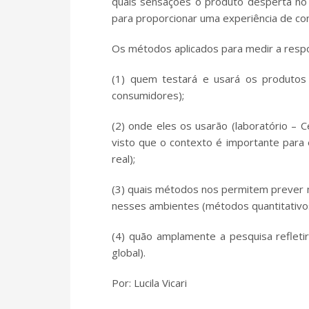
quais sensações o produto desperta no
para proporcionar uma experiência de co
Os métodos aplicados para medir a resp
(1) quem testará e usará os produtos
consumidores);
(2) onde eles os usarão (laboratório – 
visto que o contexto é importante par
real);
(3) quais métodos nos permitem prever 
nesses ambientes (métodos quantitativos x
(4) quão amplamente a pesquisa reflet
global).
Por: Lucila Vicari