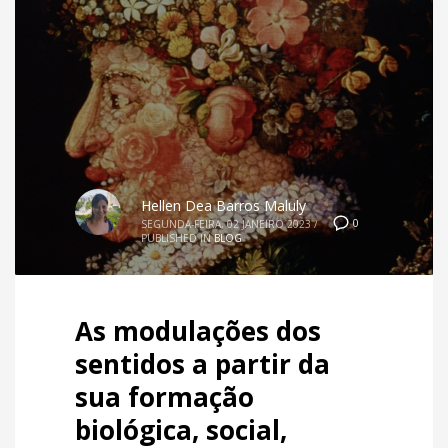
Hellen Dea Barros Maluly
0
SEGUNDA-FEIRA, 02 JANEIRO 2023
/
PUBLISHED IN
BLOG
As modulações dos
sentidos a partir da
sua formação
biológica, social,