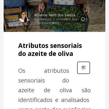
Amanda Neris dos Santos
0
QUINTA-FEIRA, 10 NOVEMBRO 2022
/
PUBLISHED IN
BLOG
Atributos sensoriais
do azeite de oliva
Os atributos
sensoriais do
azeite de oliva
são
identificados e analisados